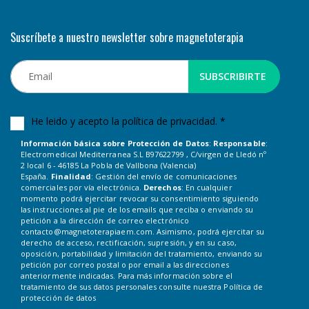
Suscríbete a nuestro newsletter sobre magnetoterapia
SUBSCRIBIRTE
He leido y acepto la
política de privacidad.
*
Información básica sobre Protección de Datos
:
Responsable
:
Electromedical Mediterranea S.L B97622799 , C/virgen de Lledó nº
2 local 6 - 46185 La Pobla de Vallbona (Valencia)
España.
Finalidad
: Gestión del envío de comunicaciones
comerciales por vía electrónica.
Derechos
: En cualquier
momento podrá ejercitar revocar su consentimiento siguiendo
las instrucciones al pie de los emails que reciba o enviando su
petición a la dirección de correo electrónico
contacto@magnetoterapiaem.com. Asimismo, podrá ejercitar su
derecho de acceso, rectificación, supresión, y en su caso,
oposición, portabilidad y limitación del tratamiento, enviando su
petición por correo postal o por email a las direcciones
anteriormente indicadas. Para más información sobre el
tratamiento de sus datos personales consulte nuestra
Política de
protección de datos